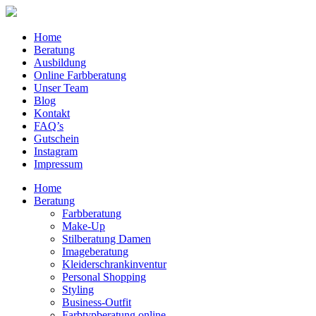
Home
Beratung
Ausbildung
Online Farbberatung
Unser Team
Blog
Kontakt
FAQ’s
Gutschein
Instagram
Impressum
Home
Beratung
Farbberatung
Make-Up
Stilberatung Damen
Imageberatung
Kleiderschrankinventur
Personal Shopping
Styling
Business-Outfit
Farbtypberatung online