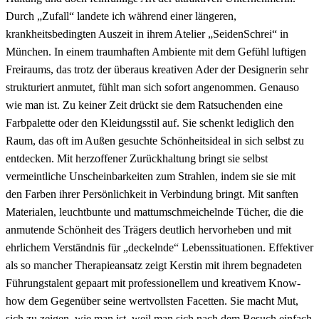
Durch „Zufall“ landete ich während einer längeren,
krankheitsbedingten Auszeit in ihrem Atelier „SeidenSchrei“ in
München. In einem traumhaften Ambiente mit dem Gefühl luftigen
Freiraums, das trotz der überaus kreativen Ader der Designerin sehr
strukturiert anmutet, fühlt man sich sofort angenommen. Genauso
wie man ist. Zu keiner Zeit drückt sie dem Ratsuchenden eine
Farbpalette oder den Kleidungsstil auf. Sie schenkt lediglich den
Raum, das oft im Außen gesuchte Schönheitsideal in sich selbst zu
entdecken. Mit herzoffener Zurückhaltung bringt sie selbst
vermeintliche Unscheinbarkeiten zum Strahlen, indem sie sie mit
den Farben ihrer Persönlichkeit in Verbindung bringt. Mit sanften
Materialen, leuchtbunte und mattumschmeichelnde Tücher, die die
anmutende Schönheit des Trägers deutlich hervorheben und mit
ehrlichem Verständnis für „deckelnde“ Lebenssituationen. Effektiver
als so mancher Therapieansatz zeigt Kerstin mit ihrem begnadeten
Führungstalent gepaart mit professionellem und kreativem Know-
how dem Gegenüber seine wertvollsten Facetten. Sie macht Mut,
sich zu zeigen, wie man ist, weil man sich nach dem Besuch einfach