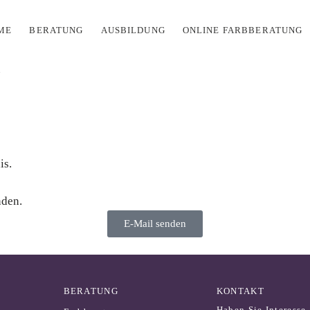
ME
BERATUNG
AUSBILDUNG
ONLINE FARBBERATUNG
!
is.
nden.
E-Mail senden
BERATUNG
KONTAKT
Haben Sie Interesse