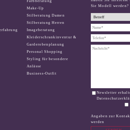
Farbberatung
Sie Modell werden?
Make-Up
n
Stilberatung Damen
n
Stilberatung Herren
erfahrung
Imageberatung
Kleiderschrankinventur &
Garderobenplanung
Personal Shopping
Styling für besondere
Anlässe
Business-Outfit
Newsletter erhalt
Datenschutzerkl
Angaben zur Kontak
werden